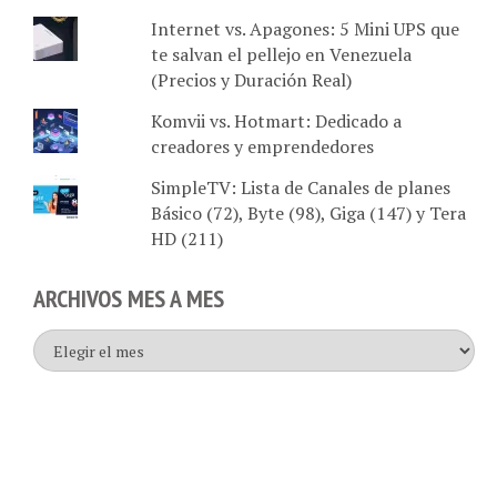
Internet vs. Apagones: 5 Mini UPS que
te salvan el pellejo en Venezuela
(Precios y Duración Real)
Komvii vs. Hotmart: Dedicado a
creadores y emprendedores
SimpleTV: Lista de Canales de planes
Básico (72), Byte (98), Giga (147) y Tera
HD (211)
ARCHIVOS MES A MES
Archivos
mes
a
mes