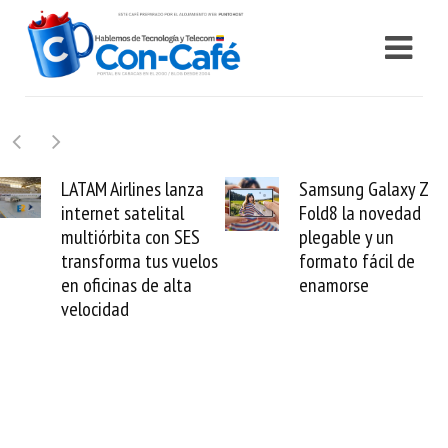
Samsung Galaxy Z
Cashea levanta 100
Fold8 la novedad
millones de dólares 
plegable y un
valida el crédito del
s
formato fácil de
venezolano ante el
enamorse
mundo