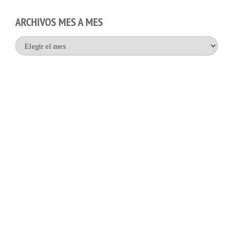
ARCHIVOS MES A MES
Archivos
mes
a
mes