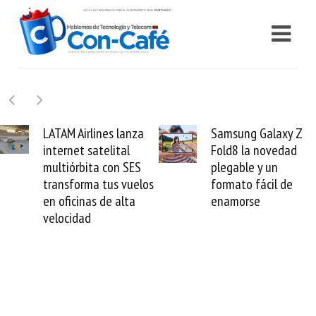
Samsung Galaxy Z
Cashea levanta 100
Fold8 la novedad
millones de dólares y
plegable y un
valida el crédito del
formato fácil de
venezolano ante el
enamorse
mundo