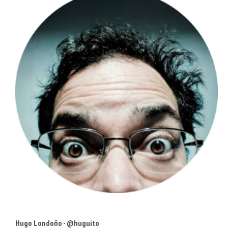
Hugo Londoño - @huguito