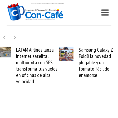
Samsung Galaxy Z
Cashea levanta 100
Fold8 la novedad
millones de dólares y
plegable y un
valida el crédito del
formato fácil de
venezolano ante el
enamorse
mundo