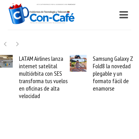
Samsung Galaxy Z
Cashea levanta 100
Fold8 la novedad
millones de dólares y
plegable y un
valida el crédito del
formato fácil de
venezolano ante el
enamorse
mundo