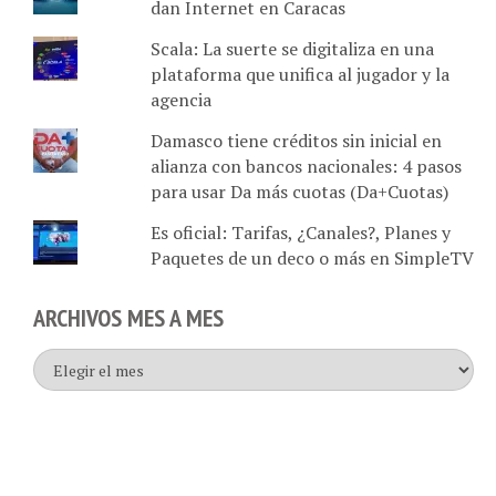
Scala: La suerte se digitaliza en una
plataforma que unifica al jugador y la
agencia
Damasco tiene créditos sin inicial en
alianza con bancos nacionales: 4 pasos
para usar Da más cuotas (Da+Cuotas)
Es oficial: Tarifas, ¿Canales?, Planes y
Paquetes de un deco o más en SimpleTV
ARCHIVOS MES A MES
Archivos
mes
a
mes