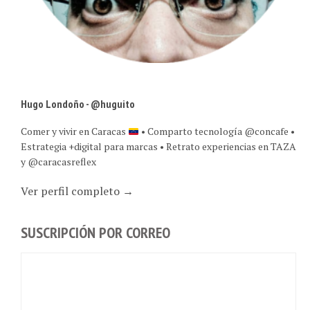
Hugo Londoño - @huguito
Comer y vivir en Caracas
• Comparto tecnología @concafe •
Estrategia +digital para marcas • Retrato experiencias en TAZA
y @caracasreflex
Ver perfil completo →
SUSCRIPCIÓN POR CORREO