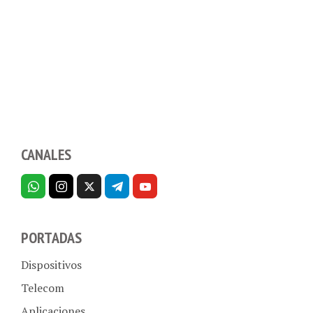
CANALES
PORTADAS
Dispositivos
Telecom
Aplicaciones