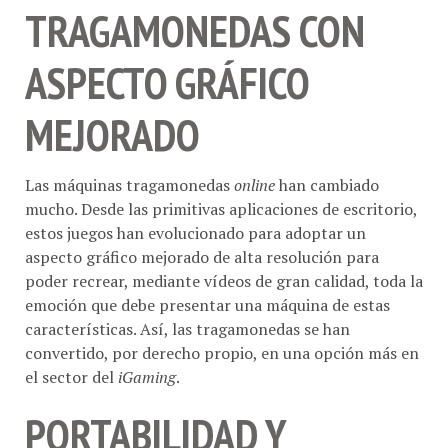
TRAGAMONEDAS CON
ASPECTO GRÁFICO
MEJORADO
Las máquinas tragamonedas
online
han cambiado
mucho. Desde las primitivas aplicaciones de escritorio,
estos juegos han evolucionado para adoptar un
aspecto gráfico mejorado de alta resolución para
poder recrear, mediante vídeos de gran calidad, toda la
emoción que debe presentar una máquina de estas
características. Así, las tragamonedas se han
convertido, por derecho propio, en una opción más en
el sector del
iGaming
.
PORTABILIDAD Y