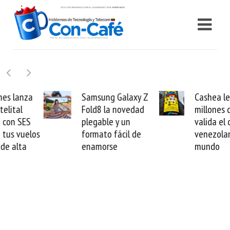
Samsung Galaxy Z
Cashea levanta 100
Fold8 la novedad
millones de dólares y
plegable y un
valida el crédito del
formato fácil de
venezolano ante el
enamorse
mundo