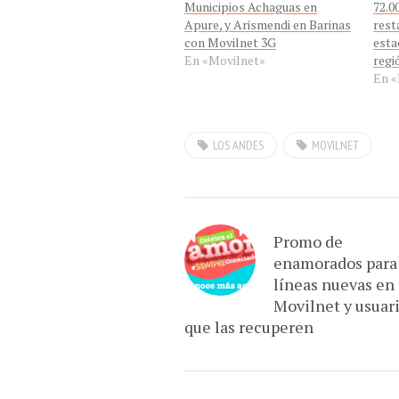
Municipios Achaguas en
72.0
Apure, y Arismendi en Barinas
rest
con Movilnet 3G
esta
En «Movilnet»
regi
En «
LOS ANDES
MOVILNET
Promo de
enamorados para
líneas nuevas en
Movilnet y usuar
que las recuperen