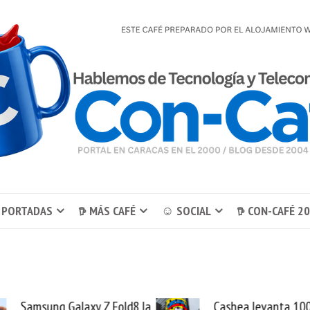
 PORTADAS
𖠚 MÁS CAFÉ
☺ SOCIAL
𖠚 CON-CAFÉ 2
Cashea levanta 100
El buque Wav