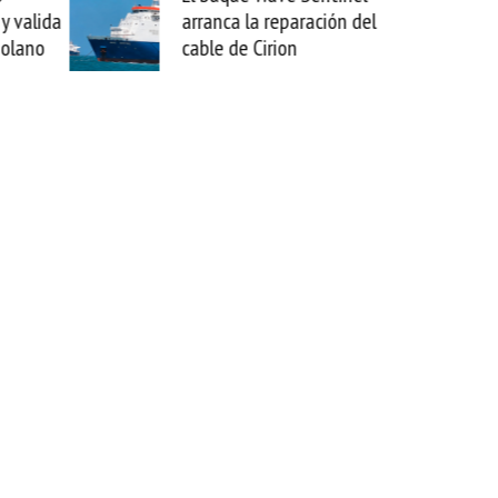
paración del
sabemos todo lo que puede
on
mejorar tecnológicamente
esta movida