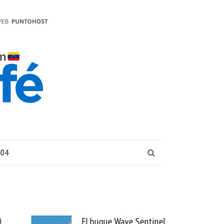
004
e Sentinel
Uber se lleva PedidosYa y