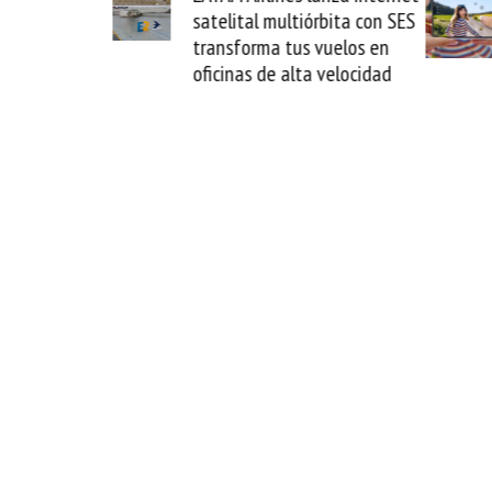
ultiórbita con SES
novedad plegable y un
 tus vuelos en
formato fácil de enamorse
 alta velocidad