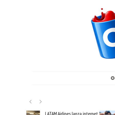
✪
nes lanza internet
Samsung Galaxy Z Fold8 la