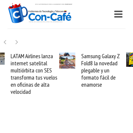
Samsung Galaxy Z
Cashea levanta 100
Fold8 la novedad
millones de dólares y
plegable y un
valida el crédito del
formato fácil de
venezolano ante el
enamorse
mundo