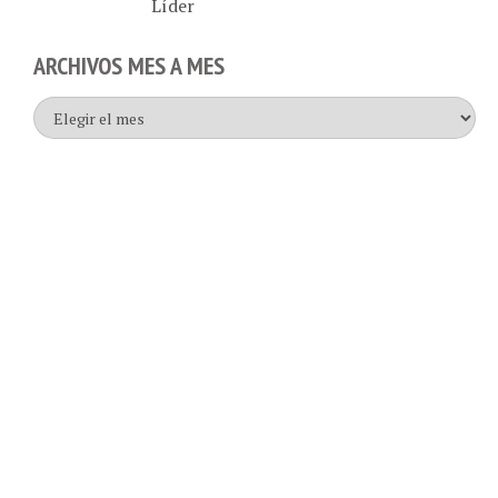
ARCHIVOS MES A MES
Archivos
mes
a
mes