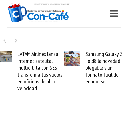
Samsung Galaxy Z
Cashea levanta 100
Fold8 la novedad
millones de dólares y
plegable y un
valida el crédito del
formato fácil de
venezolano ante el
enamorse
mundo