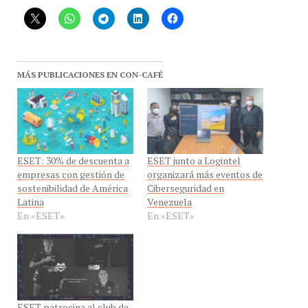
MÁS PUBLICACIONES EN CON-CAFÉ
ESET: 30% de descuenta a
ESET junto a Logintel
empresas con gestión de
organizará más eventos de
sostenibilidad de América
Ciberseguridad en
Latina
Venezuela
En «ESET»
En «ESET»
ESET patrocina al club de
eSports en latam: Infinity