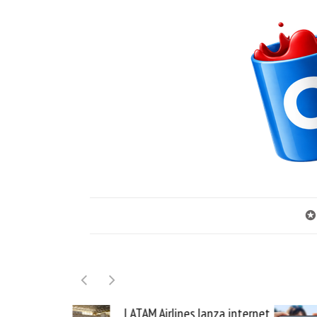
✪
LATAM Airlines lanza internet
Samsung Galaxy Z Fo