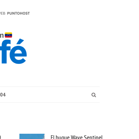
004
l buque Wave Sentinel
Uber se lleva PedidosYa y