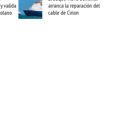
ranca la reparación del
sabemos todo lo que pued
ble de Cirion
mejorar tecnológicamente
esta movida