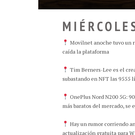
M I É R C O L E 
Movilnet anoche tuvo un ra
caída la plataforma
Tim Berners-Lee es el cr
subastando en NFT las 9555 lí
OnePlus Nord N200 5G: 90H
más baratos del mercado, se 
Hay un rumor corriendo ant
actualización gratuita para W