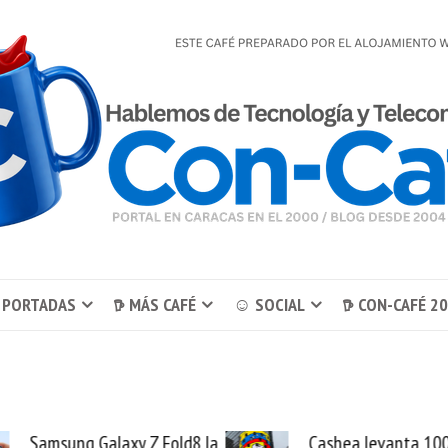
 PORTADAS
𖠚 MÁS CAFÉ
☺ SOCIAL
𖠚 CON-CAFÉ 2
ld8 la
Cashea levanta 100
E