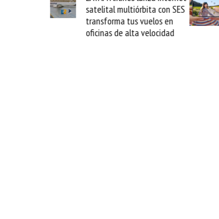
satelital multiórbita con SES
novedad plegable y 
transforma tus vuelos en
formato fácil de en
oficinas de alta velocidad