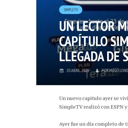
SIMPLETV
UN LECTOR M
CAPÍTULO SIM
LLEGADA DE 
20.ABRIL.2021
POR
HUGO LON
Un nuevo capitulo ayer se viv
SimpleTV realizó con ESPN y 
Ayer fue un día completo de t