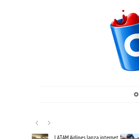
✪
irlines lanza internet
Samsung Galaxy Z Fold8 la