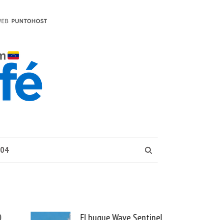
004
 Wave Sentinel
Uber se lleva PedidosYa y