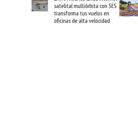
al multiórbita con SES
novedad plegable y un
rma tus vuelos en
formato fácil de enamorse
s de alta velocidad