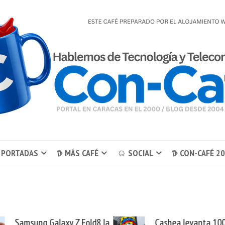
 PORTADAS
𖠚 MÁS CAFÉ
☺ SOCIAL
𖠚 CON-CAFÉ 2
Cashea levanta 100
El buque