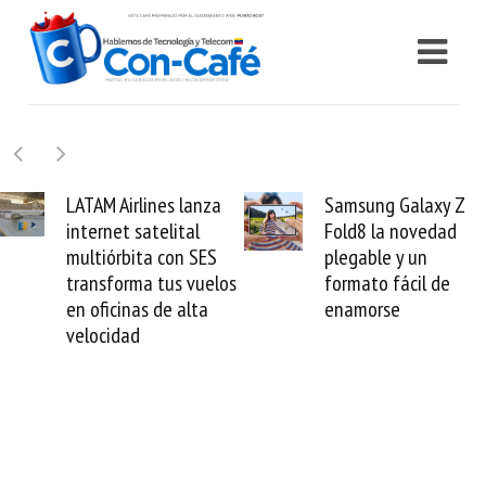
Samsung Galaxy Z
Cashea levanta 100
Fold8 la novedad
millones de dólares y
plegable y un
valida el crédito del
formato fácil de
venezolano ante el
enamorse
mundo