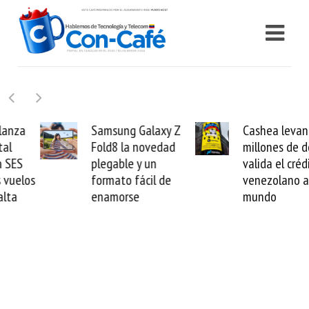
Samsung Galaxy Z
Cashea levanta 100
Fold8 la novedad
millones de dólares y
plegable y un
valida el crédito del
formato fácil de
venezolano ante el
enamorse
mundo