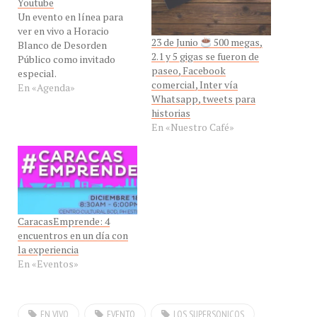
Youtube
Un evento en línea para
ver en vivo a Horacio
23 de Junio
500 megas,
Blanco de Desorden
2.1 y 5 gigas se fueron de
Público como invitado
paseo, Facebook
especial.
comercial, Inter vía
En «Agenda»
Whatsapp, tweets para
historias
En «Nuestro Café»
CaracasEmprende: 4
encuentros en un día con
la experiencia
En «Eventos»
EN VIVO
EVENTO
LOS SUPERSONICOS