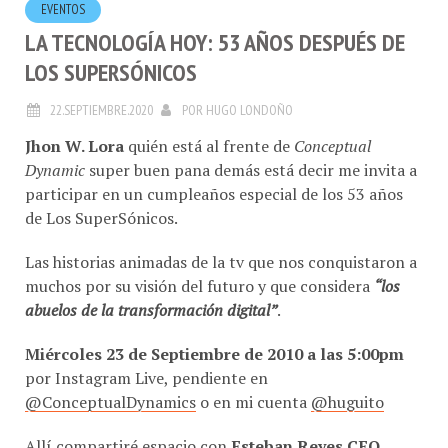
EVENTOS
LA TECNOLOGÍA HOY: 53 AÑOS DESPUÉS DE
LOS SUPERSÓNICOS
22.SEPTIEMBRE.2020
POR
HUGO LONDOÑO
Jhon W. Lora
quién está al frente de
Conceptual
Dynamic
super buen pana demás está decir me invita a
participar en un cumpleaños especial de los 53 años
de Los SuperSónicos.
Las historias animadas de la tv que nos conquistaron a
muchos por su visión del futuro y que considera
“los
abuelos de la transformación digital”
.
Miércoles 23 de Septiembre de 2010 a las 5:00pm
por Instagram Live, pendiente en
@ConceptualDynamics
o en mi cuenta
@huguito
Allí compartiré espacio con
Esteban Reyes CEO