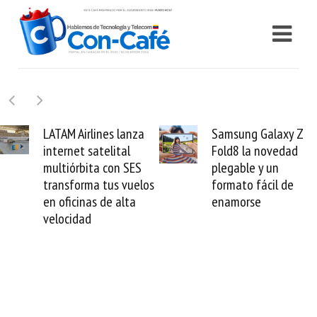
za
Samsung Galaxy Z
Cashea levanta 
Fold8 la novedad
millones de dólar
S
plegable y un
valida el crédito 
los
formato fácil de
venezolano ante 
enamorse
mundo