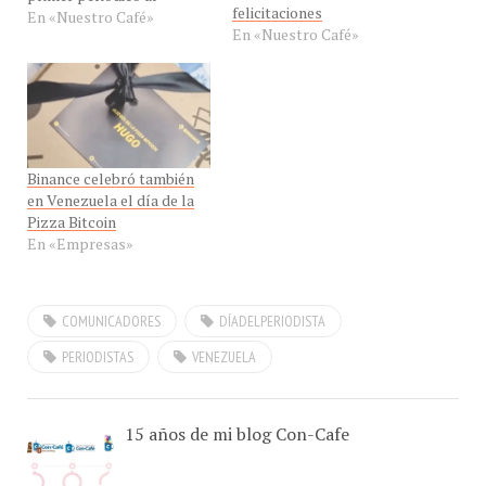
En «Nuestro Café»
independencia del imperio
español y desde 1964 se
decretó la fecha para
destacar la labor de estos
profesionales en el
periodismo. Quiero felicitar
desde aquí la…
Binance celebró también
en Venezuela el día de la
Pizza Bitcoin
En «Empresas»
COMUNICADORES
DÍADELPERIODISTA
PERIODISTAS
VENEZUELA
15 años de mi blog Con-Cafe