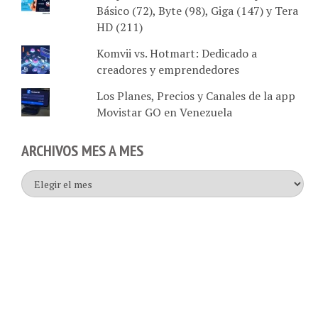
HD (211)
Komvii vs. Hotmart: Dedicado a
creadores y emprendedores
Los Planes, Precios y Canales de la app
Movistar GO en Venezuela
ARCHIVOS MES A MES
Archivos
mes
a
mes