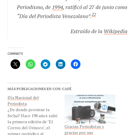
Periodismo, de
1994
, ratificó al 27 de junio como
22
“Día del Periodista Venezolano”.
Extraído de la
Wikipedia
COMPARTE
MÁS PUBLICACIONES EN CON-CAFÉ
Día Nacional del
Periodista
¿De donde proviene la
fecha? Hace 198 años salió
la primera edición de "El
Gracias Periodistas y
Correo del Orinoco", el
gracias por sus
primer periódico al
felicitaciones
servicio de la
En «Nuestro Café»