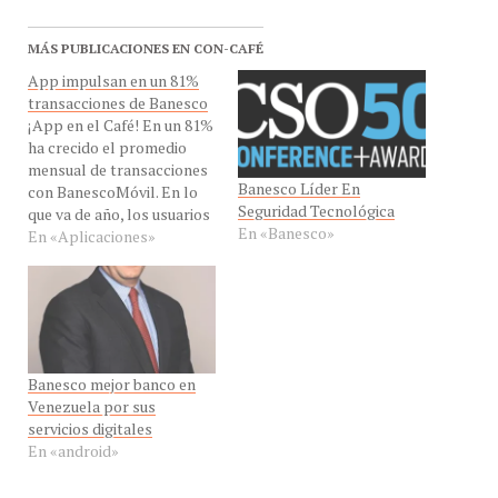
MÁS PUBLICACIONES EN CON-CAFÉ
App impulsan en un 81%
transacciones de Banesco
¡App en el Café! En un 81%
ha crecido el promedio
mensual de transacciones
Banesco Líder En
con BanescoMóvil. En lo
Seguridad Tecnológica
que va de año, los usuarios
En «Banesco»
de la entidad financiera
En «Aplicaciones»
realizan una media de 27,05
millones de operaciones al
mes a través de las
aplicaciones móviles
presentes en en todas las
plataformas…
Banesco mejor banco en
Venezuela por sus
servicios digitales
En «android»