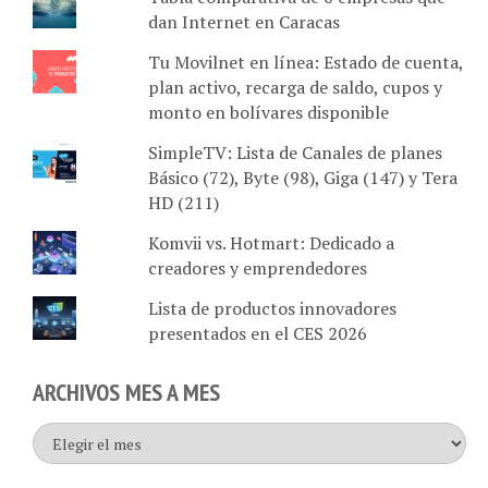
dan Internet en Caracas
Tu Movilnet en línea: Estado de cuenta,
plan activo, recarga de saldo, cupos y
monto en bolívares disponible
SimpleTV: Lista de Canales de planes
Básico (72), Byte (98), Giga (147) y Tera
HD (211)
Komvii vs. Hotmart: Dedicado a
creadores y emprendedores
Lista de productos innovadores
presentados en el CES 2026
ARCHIVOS MES A MES
Archivos
mes
a