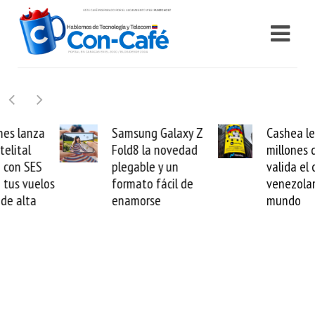
Samsung Galaxy Z
Cashea levanta 100
Fold8 la novedad
millones de dólares y
plegable y un
valida el crédito del
formato fácil de
venezolano ante el
enamorse
mundo