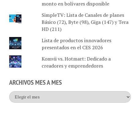
SimpleTV: Lista de Canales de planes
Básico (72), Byte (98), Giga (147) y Tera
HD (211)
Lista de productos innovadores
presentados en el CES 2026
Komvii vs. Hotmart: Dedicado a
creadores y emprendedores
ARCHIVOS MES A MES
Archivos
mes
a
mes