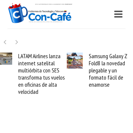
Samsung Galaxy Z
Cashea levanta 100
Fold8 la novedad
millones de dólares y
plegable y un
valida el crédito del
formato fácil de
venezolano ante el
enamorse
mundo