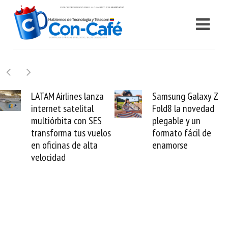
Samsung Galaxy Z
Cashea levanta 100
Fold8 la novedad
millones de dólares 
plegable y un
valida el crédito del
s
formato fácil de
venezolano ante el
enamorse
mundo