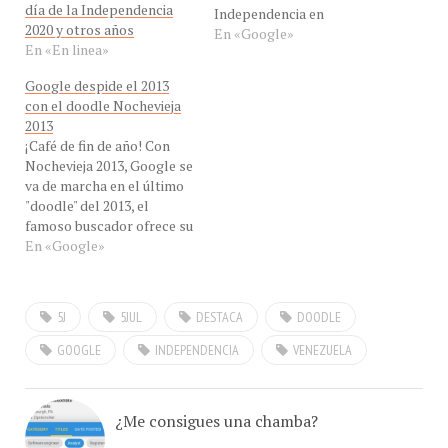
2020 y otros años
Venezuela esta vez con un
En «Google»
En «En linea»
doodle alusivo más a la
venezolanidad cotidiana,
Google despide el 2013
En esta ocasión el plato
con el doodle Nochevieja
típico por excelencia de
2013
las navidades: la hallaca.
¡Café de fin de año! Con
Celebramos los 203 años
Nochevieja 2013, Google se
de la firma…
va de marcha en el último
"doodle" del 2013, el
famoso buscador ofrece su
particular y animada
En «Google»
despedida al presente año.
Este "doodle" es una
maravillosa animación
5J
5JUL
DESTACA
DOODLE
interactiva que representa
el espíritu festivo, tan
GOOGLE
INDEPENDENCIA
VENEZUELA
popular en la noche que
marca…
¿Me consigues una chamba?