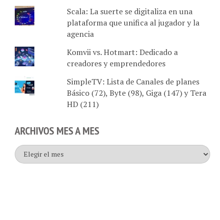
Scala: La suerte se digitaliza en una
plataforma que unifica al jugador y la
agencia
Komvii vs. Hotmart: Dedicado a
creadores y emprendedores
SimpleTV: Lista de Canales de planes
Básico (72), Byte (98), Giga (147) y Tera
HD (211)
ARCHIVOS MES A MES
Archivos
mes
a
mes