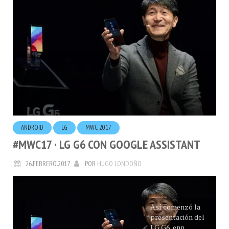
ANDROID
LG
MWC 2017
#MWC17 · LG G6 CON GOOGLE ASSISTANT
26.FEBRERO.2017
POR
HUGO LONDOÑO
Así comenzó la
presentación del
LG G6, enn