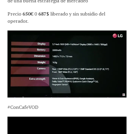
de una buena estrategia de mercadeo
Precio
650€
0
687$
liberado y sin subsidio del
operador.
#ConCafeVOD