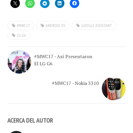
#MWC17
ANDROID OS
GOOGLE ASSISTANT
LG G6
#MWC17 · Así Presentaron
El LG G6
#MWC17 · Nokia 3310
ACERCA DEL AUTOR