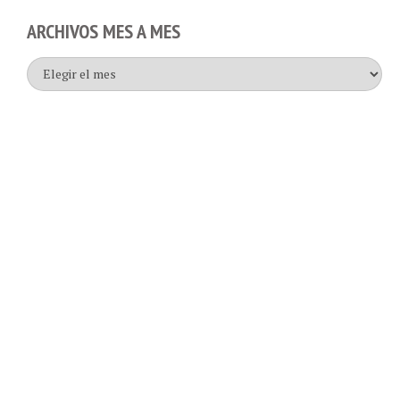
ARCHIVOS MES A MES
Archivos
mes
a
mes