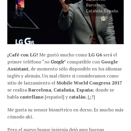
Barcelona,
Cataluña, España.
¡Café con LG!
Me gustó mucho como
LG G6
será el
primer teléfono “
no
Google
” compatible con
Google
Assistant
, de momento sólo disponible en los idiomas
inglés y alemán. Un mal chiste si consideramos como
sitio de lanzamiento el
Mobile World Congress 2017
se realiza
Barcelona
,
Cataluña
,
España
; donde se
habla
castellano
[español] y
catalán
. [¿?]
Me gusta su sensor biométrico en dorso. Es mucho más
cómodo ahí.
Pero el nuevo buque insignia dejó muy buenas