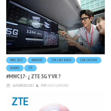
MWC 2017
ANDROID
CON-CAFE RADIO
CON-CAFEVOD
HUAWEI
ZTE
#MWC17· ¿ ZTE 5G Y VR ?
26.FEBRERO.2017
POR
HUGO LONDOÑO