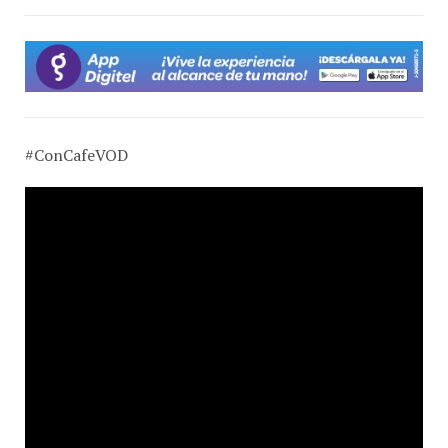
#ConCafeVOD