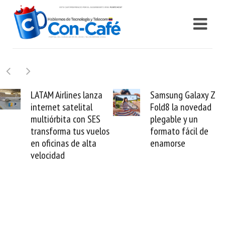
Samsung Galaxy Z
Cashea levanta 100
Fold8 la novedad
millones de dólares y
plegable y un
valida el crédito del
formato fácil de
venezolano ante el
enamorse
mundo