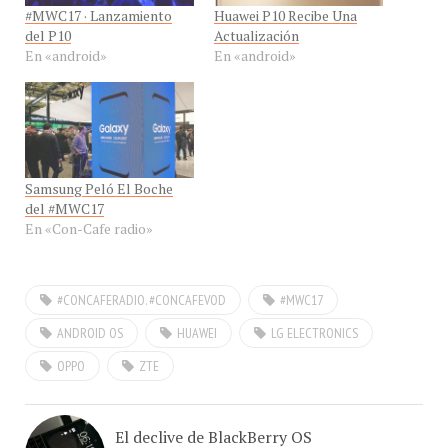
del P10
Actualización
En «android»
En «android»
Samsung Peló El Boche
del #MWC17
En «Con-Cafe radio»
#CONCAFERADIO. #CONCAFEVOD
#MWC17
ANDROID OS
HUAWEI
LG ELECTRONICS
OPPO
ZTE
El declive de BlackBerry OS