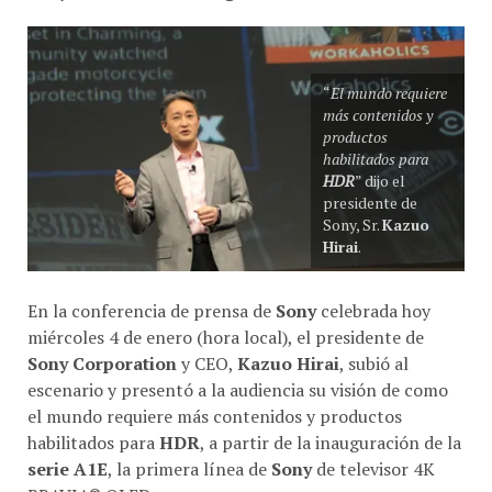
“
El mundo requiere
más contenidos y
productos
habilitados para
HDR
” dijo el
presidente de
Sony, Sr.
Kazuo
Hirai
.
En la conferencia de prensa de
Sony
celebrada hoy
miércoles 4 de enero (hora local), el presidente de
Sony Corporation
y CEO,
Kazuo Hirai
, subió al
escenario y presentó a la audiencia su visión de como
el mundo requiere más contenidos y productos
habilitados para
HDR
, a partir de la inauguración de la
serie A1E
, la primera línea de
Sony
de televisor 4K
BRAVIA® OLED.