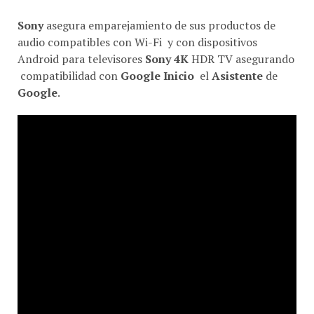
Sony
asegura emparejamiento de sus productos de
audio compatibles con Wi-Fi y con dispositivos
Android para televisores
Sony 4K
HDR TV asegurando
compatibilidad con
Google Inicio
el
Asistente
de
Google
.