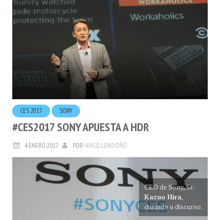
CES 2017
SONY
#CES2017 SONY APUESTA A HDR
4.ENERO.2017
POR
HUGO LONDOÑO
CEO de Sony, Sr.
Kazuo Hira
,
durante u discurso.