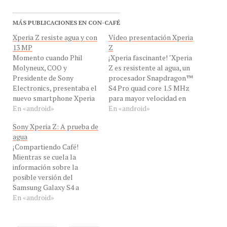
MÁS PUBLICACIONES EN CON-CAFÉ
Xperia Z resiste agua y con
Vídeo presentación Xperia
13 MP
Z
Momento cuando Phil
¡Xperia fascinante! "Xperia
Molyneux, COO y
Z es resistente al agua, un
Presidente de Sony
procesador Snapdragon™
Electronics, presentaba el
S4 Pro quad core 1.5 MHz
nuevo smartphone Xperia
para mayor velocidad en
Z en el keynote de Sony, en
En «android»
operaciones "multi-
En «android»
el Consumer Electronics
tasking", Full HD 1080p,
Sony Xperia Z: A prueba de
Show 2013 ¡Desde el CES!
pantalla de 5 pulgadas
agua
"Xperia Z es resistente al
para mejor visualización,
¡Compartiendo Café!
agua, un procesador
cámara de 13 megapíxeles
Mientras se cuela la
Snapdragon™ S4 Pro quad
con video HDR y LTE " dijo
información sobre la
core 1.5 MHz para mayor
hoy a las 9 HLV, EN…
posible versión del
velocidad en
Samsung Galaxy S4 a
operaciones…
prueba de agua, no olvidar
En «android»
que ya el Xperia Z trae un
revestimiento para
hacerlo soportar hasta un