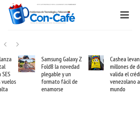
Samsung Galaxy Z
Cashea levanta 100
Fold8 la novedad
millones de dólares y
plegable y un
valida el crédito del
formato fácil de
venezolano ante el
enamorse
mundo