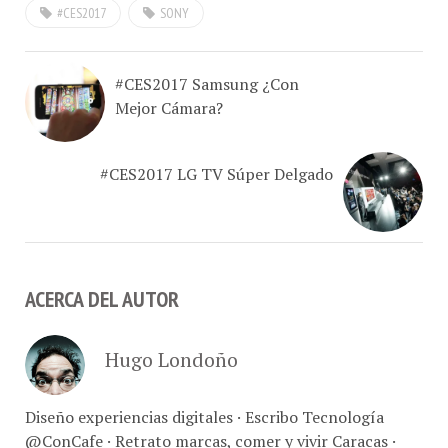
#CES2017
SONY
metro de bajo del agua, sin
que nada le suceda. El Sony
Xperia Z y Xperia…
#CES2017 Samsung ¿Con
Mejor Cámara?
#CES2017 LG TV Súper Delgado
ACERCA DEL AUTOR
Hugo Londoño
Diseño experiencias digitales · Escribo Tecnología
@ConCafe · Retrato marcas, comer y vivir Caracas ·