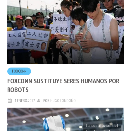
FOXCONN
FOXCONN SUSTITUYE SERES HUMANOS POR
ROBOTS
1.ENERO.2017
POR
HUGO LONDOÑO
La sustitución del
hombre por la
máquina, ¿No