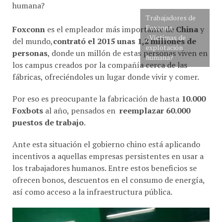
Trabajadores de
Foxconn
Foxconn
es el empleador más importante de
China
y
¿Víctimas de
del mundo,
contrató el 2015 unas 1,2 millones de
explotación
personas
, donde un millón de estas personas viven en
humana?
los campus creados por la compañía cerca de las
fábricas, ofreciéndoles un lugar donde vivir y comer.
Por eso es preocupante la fabricación de hasta
10.000
Foxbots
al año, pensados en
reemplazar 60.000
puestos de trabajo
.
Ante esta situación el gobierno chino está aplicando
incentivos a aquellas empresas persistentes en usar a
los trabajadores humanos. Entre estos beneficios se
ofrecen bonos, descuentos en el consumo de energía,
así como acceso a la infraestructura pública.