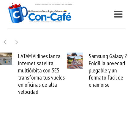
Samsung Galaxy Z
Cashea levanta 100
Fold8 la novedad
millones de dólares y
plegable y un
valida el crédito del
formato fácil de
venezolano ante el
enamorse
mundo