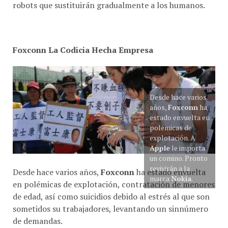
Foxconn La Codicia Hecha Empresa
Desde hace varios
años,
Foxconn
ha
estado envuelta en
polémicas de
explotación. A
Apple
le importa
un comino. Pronto
revivirán a la
Desde hace varios años,
Foxconn
ha estado envuelta
marca
Nokia
.
en polémicas de explotación, contratación de menores
de edad, así como suicidios debido al estrés al que son
sometidos su trabajadores, levantando un sinnúmero
de demandas.