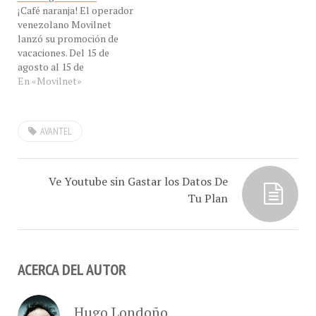
¡Café naranja! El operador
#ConCafeRADIO el Ing.
venezolano Movilnet
Jesús Marquez, cuando
lanzó su promoción de
analizaba la calidad del
vacaciones. Del 15 de
Internet Móvil en
agosto al 15 de
Venezuela. Smartphone…
septiembre, si viajas a los
En «Movilnet»
siguientes países:
Argentina, Brasil,
Colombia, Estados Unidos,
AVANTEL
España, México, Panamá y
Perú. El descuento
ofrecido del 20% del
consumo de roaming GSM,
Ve Youtube sin Gastar los Datos De
se verá reflejado en la…
Tu Plan
ACERCA DEL AUTOR
Hugo Londoño