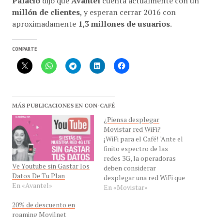
millón de clientes
, y esperan cerrar 2016 con
aproximadamente
1,3 millones de usuarios
.
COMPARTE
MÁS PUBLICACIONES EN CON-CAFÉ
¿Piensa desplegar
Movistar red WiFi?
¡WiFi para el Café! "Ante el
finito espectro de las
redes 3G, la operadoras
Ve Youtube sin Gastar los
deben considerar
Datos De Tu Plan
desplegar una red WiFi que
En «Avantel»
satisfaga las exigencias de
En «Movistar»
los usuarios a los
20% de descuento en
dispositivos de la
roaming Movilnet
movilidad" dijo a