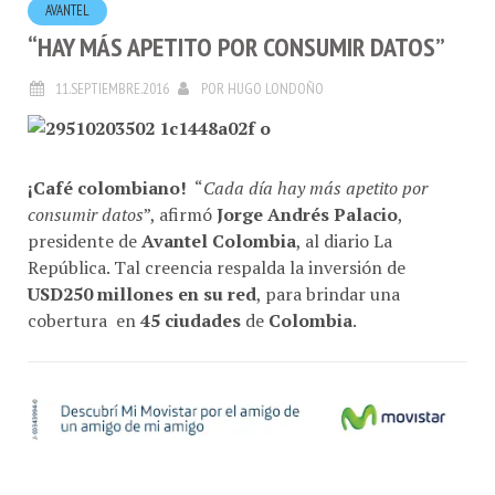
AVANTEL
“HAY MÁS APETITO POR CONSUMIR DATOS”
11.SEPTIEMBRE.2016
POR
HUGO LONDOÑO
¡Café colombiano!
“
Cada día hay más apetito por
consumir datos
”, afirmó
Jorge Andrés Palacio
,
presidente de
Avantel Colombia
, al diario La
República. Tal creencia respalda la inversión de
USD250 millones en su red
, para brindar una
cobertura en
45 ciudades
de
Colombia
.