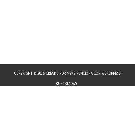
COPYRIGHT © 2026. CREADO POR
MEKS
. FUNCIONA CON
WORDPRESS
.
✪ PORTADAS
DISPOSITIVOS
TELECOM
APLICACIONES
INTERNET
HOGAR
EMPRESAS
✪ PORTADAS
PORTADAS
𖠚 MÁS CAFÉ
CREADORES
TECNOLOGIAS
ESPORTS
OFERTAS
☺ SOCIAL
NOTAS DE PRENSA
AGENDA
𖠚 CON-CAFÉ 2004
𖠚 MÁS CAFÉ
✉︎ BOLETÍN DE CORREOS
✈ CANAL TELEGRAM