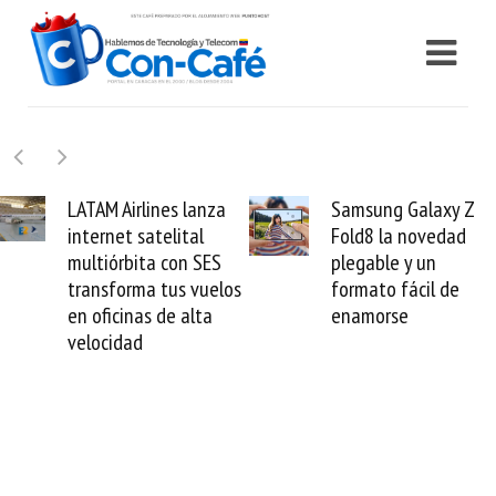
TAM Airlines lanza
Samsung Galaxy Z
ternet satelital
Fold8 la novedad
m
ltiórbita con SES
plegable y un
v
ansforma tus vuelos
formato fácil de
 oficinas de alta
enamorse
locidad