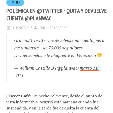
POLÉMICA EN @TWITTER · QUITA Y DEVUELVE
CUENTA @PLANWAC
11.MARZO.2015
POR
HUGO LONDOÑO
Gracias!! Twitter me devolviste mi cuenta, pero
me tumbaste + de 70.000 seguidores.
Devuélvemelos o te bloquearé en Venezuela
— William Castillo B (@planwac)
marzo 11,
2015
¡Tweet Café!
Un hecho relevante, desde el punto de
vista informativo, ocurrió esta mañana cuando fue
suspendida, y en la tarde fue devuelta la cuenta del
Director de la
Comisión Nacional de