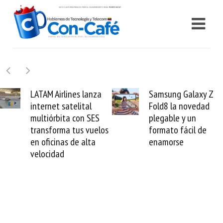
Samsung Galaxy Z
Cashea levanta 10
Fold8 la novedad
millones de dólares
plegable y un
valida el crédito de
os
formato fácil de
venezolano ante e
enamorse
mundo