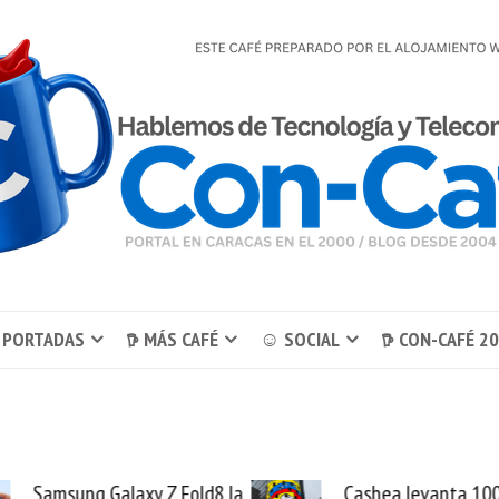
 PORTADAS
𖠚 MÁS CAFÉ
☺ SOCIAL
𖠚 CON-CAFÉ 2
a
Cashea levanta 100
El buq