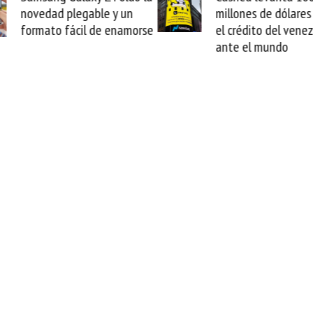
millones de dólares y valida
arranc
se
el crédito del venezolano
cable 
ante el mundo