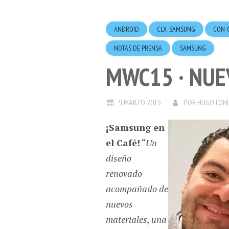
ANDROID
CLX_SAMSUNG
CON-
NOTAS DE PRENSA
SAMSUNG
MWC15 · NUE
9.MARZO.2015
POR
HUGO LON
¡Samsung en
el Café!
“
Un
diseño
renovado
acompañado de
nuevos
materiales, una