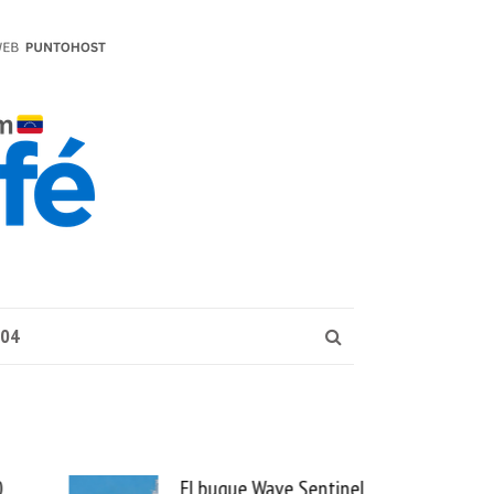
004
ue Wave Sentinel
Uber se lleva PedidosYa y