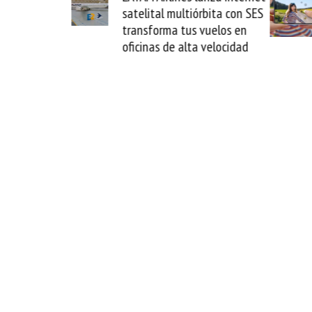
ital multiórbita con SES
novedad plegable y un
sforma tus vuelos en
formato fácil de enamor
nas de alta velocidad