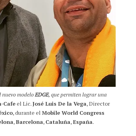
el nuevo modelo
EDGE
, que permiten lograr una
-Cafe
el Lic.
José Luis De la Vega
, Director
xico
, durante el
Mobile World Congress
elona
,
Barcelona
,
Cataluña
,
España
.