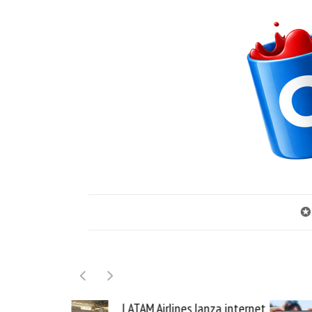
✪
 Airlines lanza internet
Samsung Galaxy Z Fold8 l