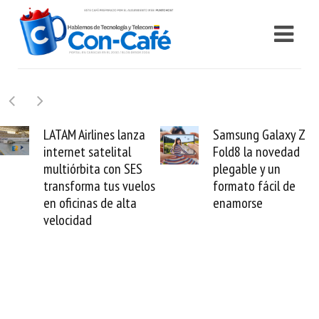
lines lanza
Samsung Galaxy Z
Cashea 
satelital
Fold8 la novedad
millones
ta con SES
plegable y un
valida e
a tus vuelos
formato fácil de
venezol
as de alta
enamorse
mundo