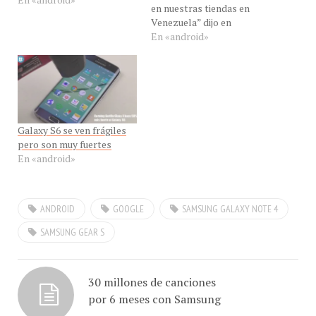
Venezuela” dijo en
exclusiva a Con-Cafe, la
En «android»
Lic. María Gabriela López
Gerente General de las
Tiendas CLX Samsung en
Venezuela y Colombia. El
Samsung Galaxy S5 esta
disponible en todas las
Galaxy S6 se ven frágiles
tiendas de…
pero son muy fuertes
En «android»
ANDROID
GOOGLE
SAMSUNG GALAXY NOTE 4
SAMSUNG GEAR S
30 millones de canciones
por 6 meses con Samsung