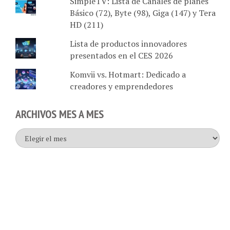
Básico (72), Byte (98), Giga (147) y Tera
HD (211)
Lista de productos innovadores
presentados en el CES 2026
Komvii vs. Hotmart: Dedicado a
creadores y emprendedores
ARCHIVOS MES A MES
Archivos
mes
a
mes