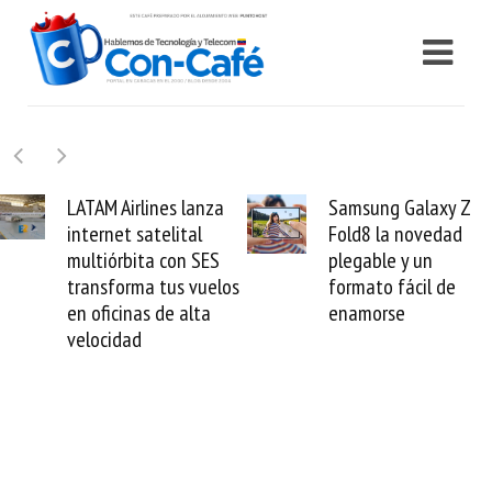
irlines lanza
Samsung Galaxy Z
Cashe
 satelital
Fold8 la novedad
millon
bita con SES
plegable y un
valida 
rma tus vuelos
formato fácil de
venezo
nas de alta
enamorse
mund
ad