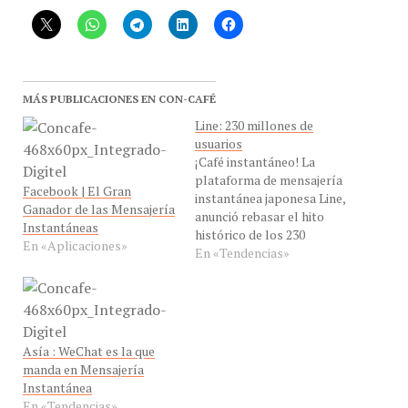
MÁS PUBLICACIONES EN CON-CAFÉ
Line: 230 millones de
usuarios
¡Café instantáneo! La
plataforma de mensajería
Facebook | El Gran
instantánea japonesa Line,
Ganador de las Mensajería
anunció rebasar el hito
Instantáneas
histórico de los 230
En «Aplicaciones»
millones de usuarios
En «Tendencias»
registrados. El mundo de
la mensajería instantánea
está en ebullición
desatándose una feroz
competencia muy grande
Asía : WeChat es la que
entre si. WhatsApp
manda en Mensajería
reclama para si el título
Instantánea
del servicio de mensajería
En «Tendencias»
instantánea más…