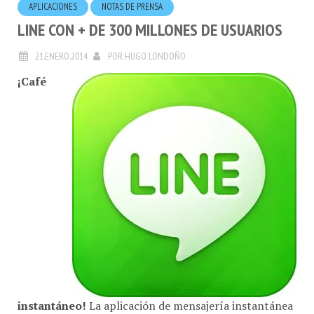
LINE CON + DE 300 MILLONES DE USUARIOS
21.ENERO.2014
POR
HUGO LONDOÑO
¡Café
instantáneo!
La aplicación de mensajería instantánea
gratuita LINE, ha anunciado que tienen ahora
más de