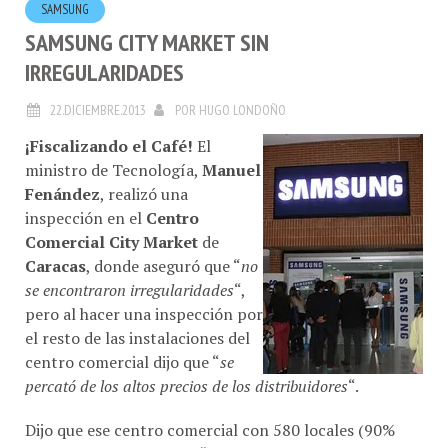
SAMSUNG CITY MARKET SIN
IRREGULARIDADES
22.DICIEMBRE.2013
POR
HUGO LONDOÑO
¡Fiscalizando el Café!
El
ministro de Tecnología,
Manuel
Fenández
, realizó una
inspección en el
Centro
Comercial City Market
de
Caracas
, donde aseguró que “
no
se encontraron irregularidades
“,
pero al hacer una inspección por
el resto de las instalaciones del
centro comercial dijo que “
se
percató de los altos precios de los distribuidores
“.
Dijo que ese centro comercial con 580 locales (90%
dedicados a tecnología) “es un marcador de precios en