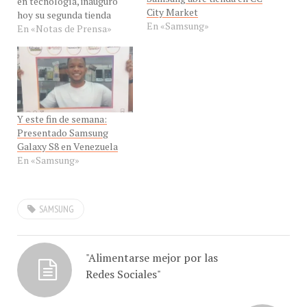
City Market
hoy su segunda tienda
En «Samsung»
Samsung en el Centro
En «Notas de Prensa»
Comercial City Market,
ubicado en Sabana Grande,
para ofrecer a los
consumidores otro
espacio donde adquirir lo
último de su portafolio de
Y este fin de semana:
productos. En la nueva
Presentado Samsung
tienda Samsung, en el…
Galaxy S8 en Venezuela
En «Samsung»
SAMSUNG
"Alimentarse mejor por las
Redes Sociales"