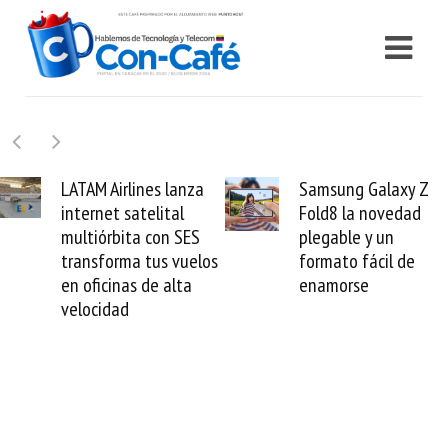
lines lanza
Samsung Galaxy Z
Cashea 
satelital
Fold8 la novedad
millones
ta con SES
plegable y un
valida e
a tus vuelos
formato fácil de
venezol
as de alta
enamorse
mundo