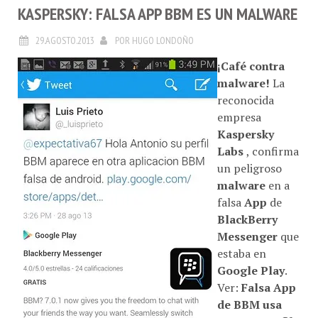
KASPERSKY: FALSA APP BBM ES UN MALWARE
29.AGOSTO.2013
POR
HUGO LONDOÑO
¡Café contra
malware!
La
reconocida
empresa
Kaspersky
Labs
, confirma
un peligroso
malware
en a
falsa
App
de
BlackBerry
Messenger
que
estaba en
Google Play
.
Ver:
Falsa App
de BBM usa