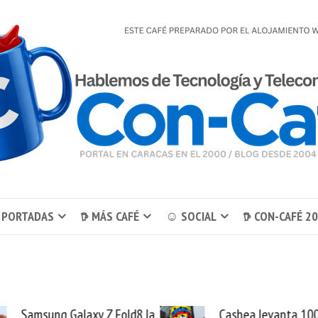
 PORTADAS
𖠚 MÁS CAFÉ
☺ SOCIAL
𖠚 CON-CAFÉ 2
alaxy Z Fold8 la
Cashea levanta 100