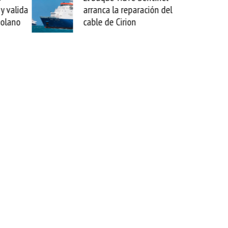
arranca la reparación del
sabemos todo l
cable de Cirion
mejorar tecnol
esta movida