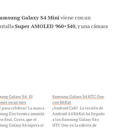
amsung Galaxy S4 Mini
viene con un
antalla
Super AMOLED 960×540
, y una cámara
ung Galaxy S4: 10
Samsung Galaxy S4 HTC One
ones en un mes
con KitKat
é para celebrar! La marca
¡Android Café! La versión de
ung Electronics anunció
Android 4.4 KitKat ha llegado
en Seul, Corea, que el
a los Samsung Galaxy S4 y
ung Galaxy S4 supera el
HTC One en la edición de