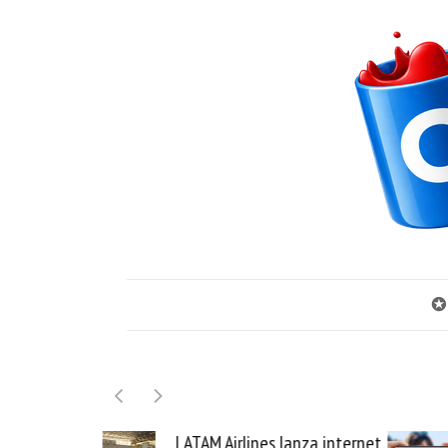
✪
LATAM Airlines lanza internet
Samsung G