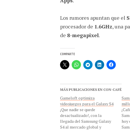
Apps
.
Los rumores apuntan que el
S
procesador de
1.6GHz
, una p
de
8-megapixel
.
COMPARTE
MÁS PUBLICACIONES EN CON-CAFÉ
Gameloft optimiza
Sams
videojuegos para el Galaxy S4
mill
¡Que nadie se quede
¡Caf
desactualizado!, con la
Sams
llegada del Samsung Galaxy
hoy 
S4 al mercado global y
Sams