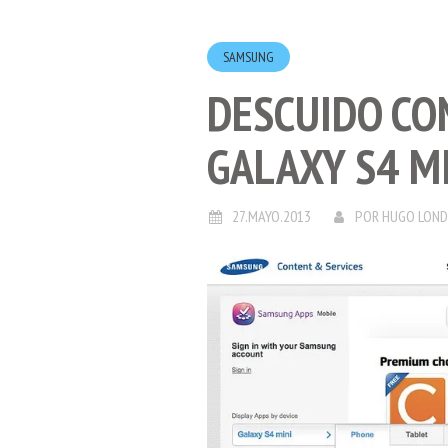
SAMSUNG
DESCUIDO CO
GALAXY S4 M
27.MAYO.2013
POR
HUGO LON