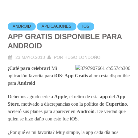
ANDROID
APLICACIONES
IOS
APP GRATIS DISPONIBLE PARA
ANDROID
23.MAYO.2013
POR
HUGO LONDOÑO
¡Café para celebrar!
Mi
aplicación favorita para
iOS
:
App Gratis
ahora esta disponible
para
Android
.
Debemos agradecerle a
Apple
, el retiro de esta
app
del
App
Store
, motivado a discrepancias con la política de
Cupertino
,
aceleró sus planes para aparecer en
Android
. De verdad que
quien se hizo daño con esto fue
iOS
.
¿Por qué es mi favorita? Muy simple, la app cada día nos