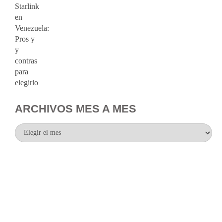
ARCHIVOS MES A MES
Archivos
mes
a
mes