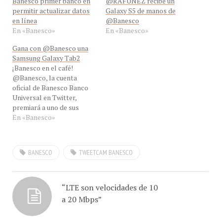
permitir actualizar datos
Galaxy S5 de manos de
en línea
@Banesco
En «Banesco»
En «Banesco»
Gana con @Banesco una
Samsung Galaxy Tab2
¡Banesco en el café!
@Banesco, la cuenta
oficial de Banesco Banco
Universal en Twitter,
premiará a uno de sus
seguidores en esta red
En «Banesco»
social con un Samsung
Galaxy Tab2 con el
concurso
BANESCO
TWEETCAM BANESCO
#SemanaSantaConBanesco.
Participan los followers
de la entidad financiera que
completen un formulario
“LTE son velocidades de 10
en la página en Facebook
a 20 Mbps”
de…