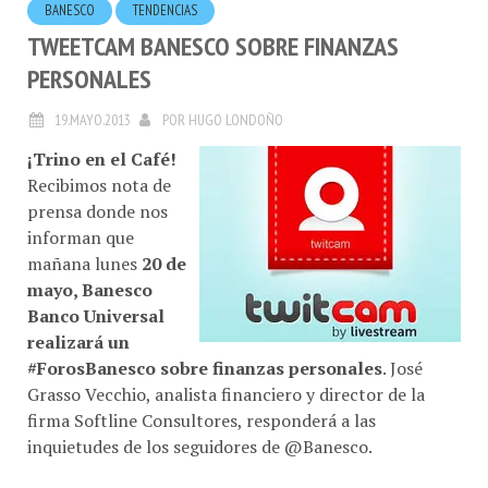
TWEETCAM BANESCO SOBRE FINANZAS
PERSONALES
19.MAYO.2013
POR
HUGO LONDOÑO
¡Trino en el Café!
Recibimos nota de
prensa donde nos
informan que
mañana lunes
20 de
mayo, Banesco
Banco Universal
realizará un
#ForosBanesco sobre finanzas personales
. José
Grasso Vecchio, analista financiero y director de la
firma Softline Consultores, responderá a las
inquietudes de los seguidores de @Banesco.
Banesco Banco Universal
invitó a sus
followers
a