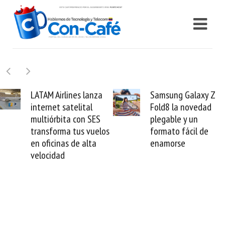
nes lanza
Samsung Galaxy Z
Cashea l
telital
Fold8 la novedad
millones 
a con SES
plegable y un
valida el 
 tus vuelos
formato fácil de
venezolan
 de alta
enamorse
mundo