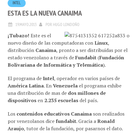
INTEL
ESTA ES LA NUEVA CANAIMA
19.MAYO.2013
POR
HUGO LONDOÑO
¡Tubazo!
Este es el
nuevo diseño de las computadoras con
Linux
,
distribución
Canaima
, pronto a ser distribuidas por el
estado venezolano a través de
Fundabit
(
Fundación
Bolivariana de Informática y Telemática
).
El programa de
Intel
, operador en varios países de
América Latina
. En
Venezuela
el programa exhibe
una distribución de mas de
dos millones de
dispositivos
en
2.235 escuelas
del país.
Los
contenidos educativos Canaima
son realizados
por venezolanos dice
fundabit
. Gracia a
Ronald
Araujo
, tutor de la fundación, por pasarnos el dato.