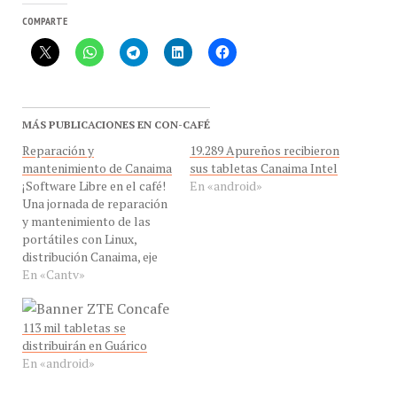
COMPARTE
MÁS PUBLICACIONES EN CON-CAFÉ
Reparación y
19.289 Apureños recibieron
mantenimiento de Canaima
sus tabletas Canaima Intel
¡Software Libre en el café!
En «android»
Una jornada de reparación
y mantenimiento de las
portátiles con Linux,
distribución Canaima, eje
tecnológico del programa
En «Cantv»
educativo del Estado
venezolano. Invitamos a
los usuarios de estos
113 mil tabletas se
dispositivos a pasar por la
distribuirán en Guárico
sede de CANTV en
En «android»
Calabozo y en el resto del