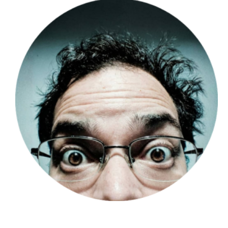
Hugo Londoño - @huguito