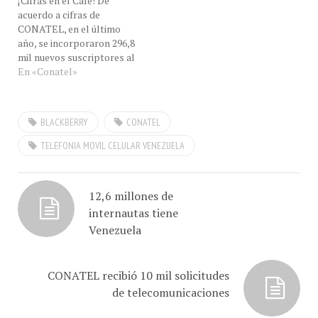
año durante los últimos
representantes de 143
CONATEL, en el último
cinco años y se…
países y organizaciones
año, se incorporaron 296,8
internacionales para
mil nuevos suscriptores al
participar…
servicio de telefonía fija
En «Conatel»
local, para contabilizar 7,7
millones de líneas al cierre
del primer trimestre del
BLACKBERRY
CONATEL
año 2013. Hecho
estadístico: una variación
TELEFONIA MOVIL CELULAR VENEZUELA
positiva del 4,0%;
comportamiento que
está…
12,6 millones de
internautas tiene
Venezuela
CONATEL recibió 10 mil solicitudes
de telecomunicaciones