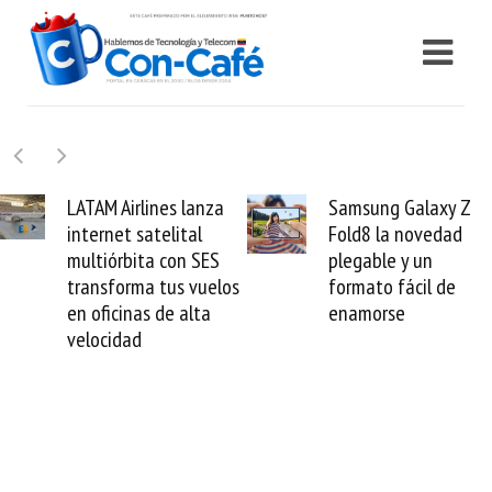
Samsung Galaxy Z
Cashea levanta 100
Fold8 la novedad
millones de dólares 
plegable y un
valida el crédito del
s
formato fácil de
venezolano ante el
enamorse
mundo