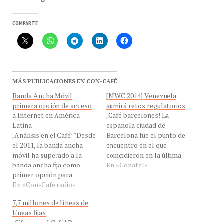
COMPARTE
MÁS PUBLICACIONES EN CON-CAFÉ
Banda Ancha Móvil
[MWC 2014] Venezuela
primera opción de acceso
aumirá retos regulatorios
a Internet en América
¡Café barcelones! La
Latina
española ciudad de
¡Análisis en el Café! "Desde
Barcelona fue el punto de
el 2011, la banda ancha
encuentro en el que
móvil ha superado a la
coincidieron en la última
banda ancha fija como
semana de febrero 85 jefes
En «Conatel»
primer opción para
de las autoridades
acceder a Internet en
En «Con-Cafe radio»
reguladoras de las
América Latina revela la
telecomunicaciones de los
7,7 millones de líneas de
GSMA. Las suscripciones
cinco continentes, 69
líneas fijas
de banda ancha móvil han
ministros de diferentes
¡Cifras en el Café! De
aumentado un 127% por
gobiernos y
acuerdo a cifras de