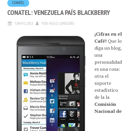
CONATEL: VENEZUELA PAÍS BLACKBERRY
5.MAYO.2013
POR
HUGO LONDOÑO
¡Cifras en el
Café!
Que lo
diga un blog,
una
personalidad
es una cosa:
otra el
soporte
estadístico
de la la
Comisión
Nacional de