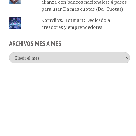
para usar Da más cuotas (Da+Cuotas)
Komvii vs. Hotmart: Dedicado a
creadores y emprendedores
ARCHIVOS MES A MES
Archivos
mes
a
mes