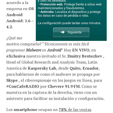
acuerdo a la
empresa en
OS
Android
Android: 1.6 –
4.2
.
¿Qué me
motivo comprarlo? “
Técnicamente es más fácil
programar
Malware
en
Android
” Hoy
EN VIVO
, en
eXclusiva
nuestro invitado el Sr.
Dmitry Bestuzhev
,
Head of Global Research and Analysis Team, Latin
America de
Kaspersky Lab
, desde
Quito
,
Ecuador
,
para hablarnos de como el malware se propaga por
Skype
, el ciberespionaje en los juegos en línea, para
#ConCafeRADIO
por
Chevere 91.9 FM
. Como se
muestra en la captura de la derecha, viene con un
asistente para facilitar su instalación y configuración.
Los
smartphone
ocupan un
78%
de las ventas