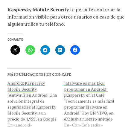
Kaspersky Mobile Security
te permite controlar la
información visible para otros usuarios en caso de que
alguien utilice tu teléfono.
COMPARTE
MÁS PUBLICACIONES EN CON-CAFÉ
Android: Kaspersky
"Malware es mas fácil
Mobile Security
programar en Android"
¡Antivirus en Android! Una
¡Kaspersky en el Café!
solución integral de
"Técnicamente es más fácil
seguridad es el Kaspersky
programar Malware en
Mobile Security, a un
Android" Hoy EN VIVO, en
precio de 4,95$, en Google
eXclusiva nuestro invitado
Play de EEUU o a 10,95 €
En «android»
el Sr. Dmitry Bestuzhev ,
En «Con-Cafe radio»
en su sitio web. Funciona de
Head of Global Research