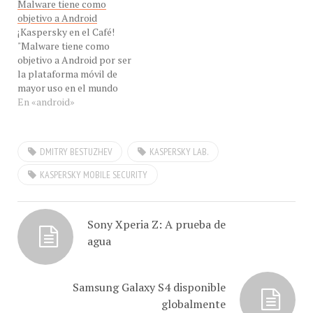
Malware tiene como
acuerdo a la empresa en
and Analysis Team, Latin
objetivo a Android
OS Android Android: 1.6 -
America de Kaspersky Lab,
¡Kaspersky en el Café!
4.2. ¿Qué me motivo
desde Quito, Ecuador, para
"Malware tiene como
comprarlo? "Técnicamente
hablarnos de como el
objetivo a Android por ser
es…
malware se propaga por
la plataforma móvil de
Skype ,…
mayor uso en el mundo
entero" Hoy EN VIVO, en
En «android»
eXclusiva nuestro invitado
el Sr. Dmitry Bestuzhev ,
Head of Global Research
DMITRY BESTUZHEV
KASPERSKY LAB.
and Analysis Team, Latin
America de Kaspersky Lab,
KASPERSKY MOBILE SECURITY
desde Quito, Ecuador,
para…
Sony Xperia Z: A prueba de
agua
Samsung Galaxy S4 disponible
globalmente