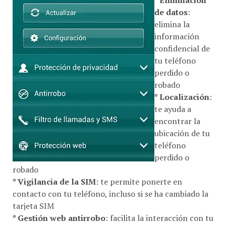
de datos
:
elimina la
información
confidencial de
tu teléfono
perdido o
robado
* Localización
:
te ayuda a
encontrar la
ubicación de tu
teléfono
perdido o
robado
* Vigilancia de la SIM
: te permite ponerte en
contacto con tu teléfono, incluso si se ha cambiado la
tarjeta SIM
* Gestión web antirrobo
: facilita la interacción con tu