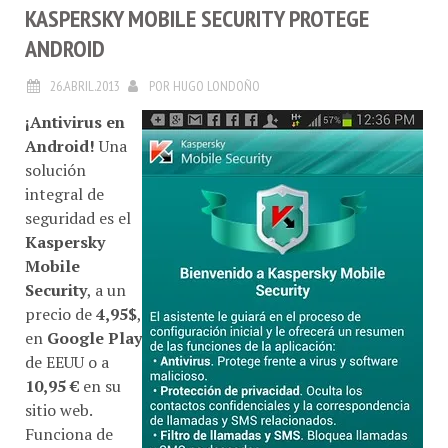
KASPERSKY MOBILE SECURITY PROTEGE
ANDROID
26.ABRIL.2013
POR
HUGO LONDOÑO
¡Antivirus en
Android!
Una
solución
integral de
seguridad es el
Kaspersky
Mobile
Security
, a un
precio de
4,95$
,
en
Google Play
de EEUU o a
10,95 €
en su
sitio web.
Funciona de