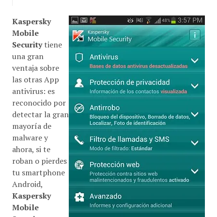
Kaspersky
Mobile
Security
tiene
una gran
ventaja sobre
las otras App
antivirus: es
reconocido por
detectar la gran
mayoría de
malware y
ahora, si te
roban o pierdes
tu smartphone
Android,
Kaspersky
Mobile