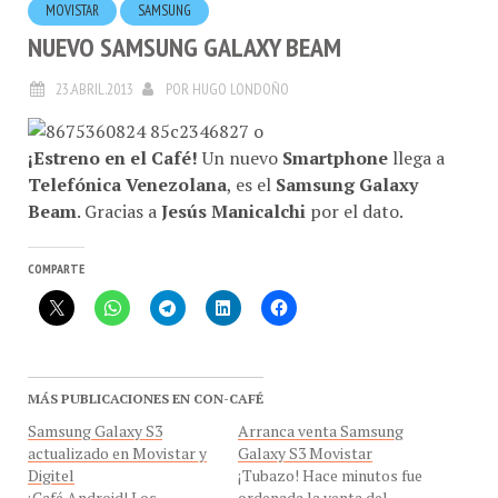
MOVISTAR
SAMSUNG
NUEVO SAMSUNG GALAXY BEAM
23.ABRIL.2013
POR
HUGO LONDOÑO
¡Estreno en el Café!
Un nuevo
Smartphone
llega a
Telefónica Venezolana
, es el
Samsung Galaxy
Beam
. Gracias a
Jesús Manicalchi
por el dato.
COMPARTE
MÁS PUBLICACIONES EN CON-CAFÉ
Samsung Galaxy S3
Arranca venta Samsung
actualizado en Movistar y
Galaxy S3 Movistar
Digitel
¡Tubazo! Hace minutos fue
¡Café Android! Los
ordenada la venta del