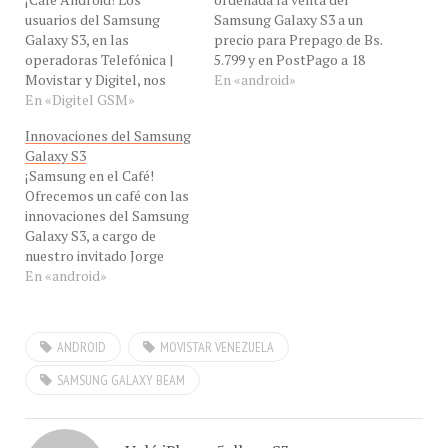
usuarios del Samsung
Samsung Galaxy S3 a un
Galaxy S3, en las
precio para Prepago de Bs.
operadoras Telefónica |
5.799 y en PostPago a 18
Movistar y Digitel, nos
meses Bs. 4.639. Todos los
En «android»
reportan la llegada de las
En «Digitel GSM»
Centro de Servicio lo
respectivas
tienen a nivel nacional, así
Innovaciones del Samsung
actualizaciones a Android
que pasen por allá amigos.
Galaxy S3
4.3 Jelly Beam (Gominola).
Desde ayer esta a la venta
¡Samsung en el Café!
Me dicen que el despeño
en…
Ofrecemos un café con las
del Samsung Galaxy S3 ha
innovaciones del Samsung
mejorado un mundo. Nos
Galaxy S3, a cargo de
encantaría por favor,
nuestro invitado Jorge
recibir sus impresiones.…
López, Gerente Jr. Soporte
En «android»
y Valor agregado división
Móvil de Samsung
Electronics de Venezuela,
ANDROID
MOVISTAR VENEZUELA
en #ConCafeTVhd.
Entérate de primera mano
SAMSUNG GALAXY BEAM
por qué el "Samsung
Galaxy SIII es el
smartphone mas…