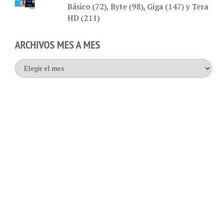
Básico (72), Byte (98), Giga (147) y Tera
HD (211)
ARCHIVOS MES A MES
Archivos
mes
a
mes