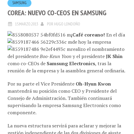
SAMSUNG
COREA: NUEVO CO-CEOS EN SAMSUNG
15.MARZO.2013
POR
HUGO LONDOÑO
¡Café coreano!
En el día
de hoy la empresa
realizo el nombramiento
del presidente
Boo-Keun Yoon
y el presidente
JK Shin
como co-CEOs de
Samsung Electronics
, tras la
reunión de la empresa y la asamblea general ordinaria.
Por su parte el Vice Presidente
Oh-Hyun Kwon
mantendrá su posición como CEO y Presidente del
Consejo de Administración. También continuará
supervisando la empresa Samsung Electronics como
componente.
La nueva estructura servirá para aclarar y mejorar la
gestión independiente de las dos divisiones de ajuste,