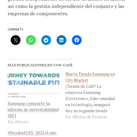
así como la gestión independiente del conjunto y las
empresas de componentes.
COMPARTE
MÁS PUBLICACIONES EN CON-CAFÉ
Nueva Tienda Samsung en
City Market
¡Tienda de Café! La
empresa Samsung
Electronics, líder mundial
Samsung comparte su
en tecnología, inauguró
informe de sustentabilidad
hoy su segunda tienda
2021
Samsung en el Centro
En «Notas de Prensa»
En «Otros»
Comercial City Market,
ubicado en Sabana Grande,
#DesdeelCES: 2012 el año
para ofrecer a los
de Samsung