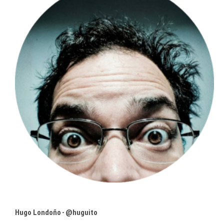
Hugo Londoño - @huguito