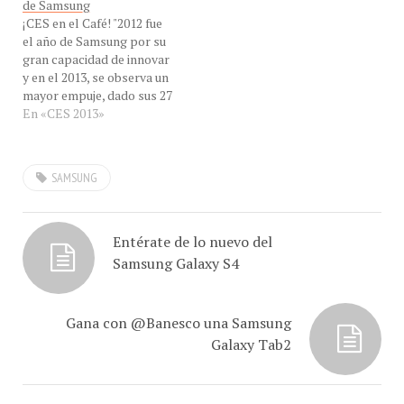
consumidores otro
¡CES en el Café! "2012 fue
espacio donde adquirir lo
el año de Samsung por su
último de su portafolio de
gran capacidad de innovar
productos. En la nueva
y en el 2013, se observa un
tienda Samsung, en el…
mayor empuje, dado sus 27
premios" reporta Jesús
En «CES 2013»
Marquez, con
#DesdeelCES, desde
Maracay, Venezuela para
SAMSUNG
hablarnos de las últimas
tendencias en
#DesdeelCES en eXclusiva
para #ConCafeRADIO
Entérate de lo nuevo del
por…
Samsung Galaxy S4
Gana con @Banesco una Samsung
Galaxy Tab2