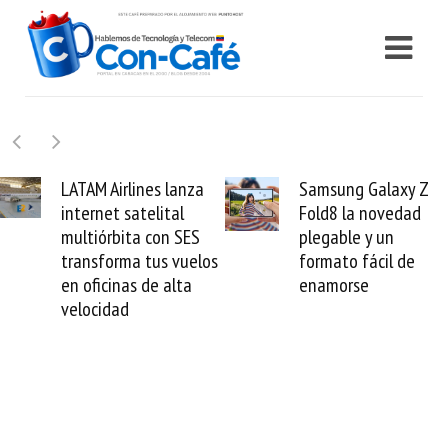
TAM Airlines lanza
Samsung Galaxy Z
ternet satelital
Fold8 la novedad
m
ltiórbita con SES
plegable y un
v
ansforma tus vuelos
formato fácil de
 oficinas de alta
enamorse
locidad