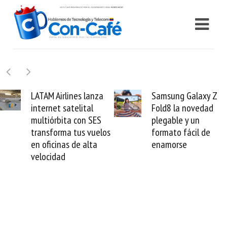
irlines lanza
Samsung Galaxy Z
Cashe
 satelital
Fold8 la novedad
millon
bita con SES
plegable y un
valida 
rma tus vuelos
formato fácil de
venezo
nas de alta
enamorse
mund
ad