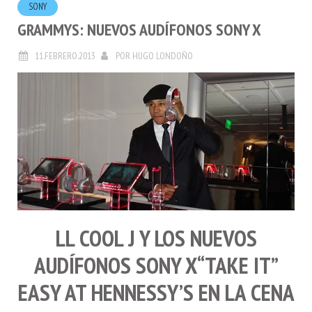
GRAMMYS: NUEVOS AUDÍFONOS SONY X
11.FEBRERO.2013
POR
HUGO LONDOÑO
LL COOL J Y LOS NUEVOS
AUDÍFONOS
SONY X
“TAKE IT”
EASY AT HENNESSY’S EN LA CENA
PRE-GRAMMY EN
LA
,
EEUU
.