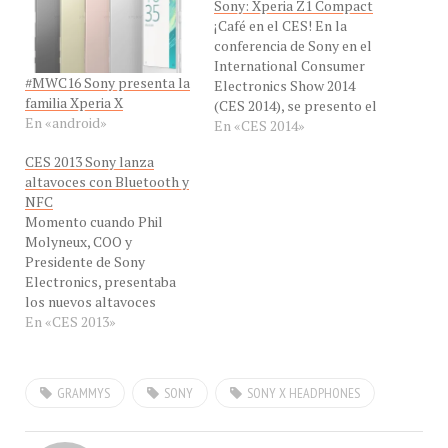
¡Café en el CES! En la
conferencia de Sony en el
International Consumer
#MWC16 Sony presenta la
Electronics Show 2014
familia Xperia X
(CES 2014), se presento el
En «android»
nuevo Xperia Z1 Compact,
En «CES 2014»
un dispositivo, de 4,3
CES 2013 Sony lanza
pulgadas y 1.280 x 720
altavoces con Bluetooth y
píxeles de resolución, sus
NFC
dimensiones son: 127 x 64 x
Momento cuando Phil
9.5 milímetros, pesa: 135
Molyneux, COO y
gramos, su…
Presidente de Sony
Electronics, presentaba
los nuevos altavoces
Bluetooth con NFC en el
En «CES 2013»
keynote de Sony, en el
Consumer Electronics
Show 2013 ¡Sony en el CES!
GRAMMYS
SONY
SONY X HEADPHONES
La marca japonesa Sony
esta a todo con los
cambios. ¿Recuerdan los