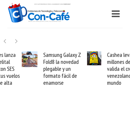
Samsung Galaxy Z
Cashea levanta 100
Fold8 la novedad
millones de dólares y
plegable y un
valida el crédito del
formato fácil de
venezolano ante el
enamorse
mundo