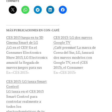
MÁS PUBLICACIONES EN CON-CAFÉ
CES 2013 Juega en tu 3D
CES 2013: LG dos nuevos
Cinema Smart de LG
Google TV
¡LG en el CES! En el
¡Café premiun! La marca de
Consumer Electronics
Corea del Sur, LG, lanzará
Show 2013, LG Electronics
dos nuevos modelos con
anunció la llegada de
Google TV, en el (CES
nuevos juegos para sus
2013), el Consumer
televisores 3D Cinema
En «CES 2013»
Electronics Show
En «CES 2013»
Smart, una selección de
International 2013,
CES 2013: LG lanza Smart
títulos pensados en la
epicentro tecnológico del
Control
diversión para amigos y
mundo entero. Esta es la
LG lanza en el CES 2013
familia. Entre éstos
nota de prensa: LG
Smart Control para
pueden destacarse Where
PRESENTARÁ DOS
controlar realmente a
´s is my water? de Disney,
NUEVOS MODELOS QUE
todos los
Los Sims TM FreePlay,…
INCLUYEN EN GOOGLE
electrodomésticos de tu
TV CES 2013 *…