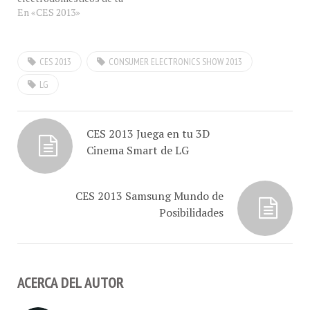
casa, de manera
En «CES 2013»
totalmente remota .. ¡Café
en el CES! La marca de
Corea del Sur, LG lanza
CES 2013
CONSUMER ELECTRONICS SHOW 2013
Smart Control para
controlar realmente a
LG
todos los
electrodomésticos de tu
casa, de manera
CES 2013 Juega en tu 3D
totalmente…
Cinema Smart de LG
CES 2013 Samsung Mundo de
Posibilidades
ACERCA DEL AUTOR