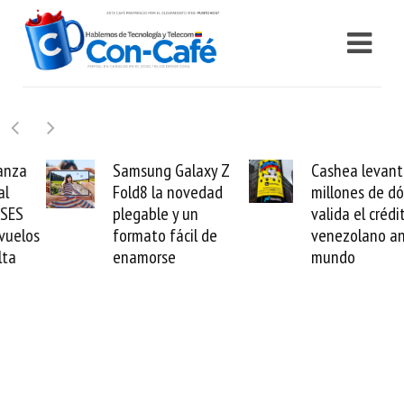
Samsung Galaxy Z
Cashea levanta 100
Fold8 la novedad
millones de dólares y
plegable y un
valida el crédito del
formato fácil de
venezolano ante el
enamorse
mundo