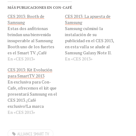
MÁS PUBLICACIONES EN CON-CAFÉ
CES 2013: Booth de
CES 2013: La apuesta de
Samsung
Samsung
Estas dos anfitrionas
Samsung culminó la
brindan una bienvenida
instalación de su
insuperable al Samsung
publicidad en el CES 2013,
Booth uno de los fuertes
en esta valla se alude al
es el Smart TV. ¡Café
Samsung Galaxy Note II.
eXclusivo! Observamos
En «CES 2013»
¡Samsung en el CES 2013!
En «CES 2013»
amigos fotos exclusivas
Samsung Electronics ha
CES 2013: Kit Evolución
del Booth de Samsung
instalado sus vallas de
para SmartTV 2013
Electronics en el
publicidad gigante, con
En exclusiva para Con-
Consumer Electronics
Smart TV y el Samsung
Cafe, ofrecemos el kit que
Show 2013, a menos de 24
Galaxy Note II, estas son
presentará Samsung en el
horas de la apertura oficial
sus apuestas en el…
CES 2013. ¡Café
del CES 2013, en Las
exclusivo!La marca
Vegas,…
Samsung presentará su
En «CES 2013»
evolución en el CES 2013,
en la feria internacional
CES, que se celebrará en
ALLIANCE SMART TV
Las Vegas entre el 8 y el 11