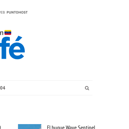
004
El buque Wave Sentinel
Uber