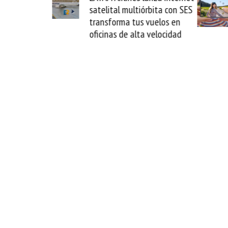
a Guaira y
satelital multiórbita con SES
l fin del
transforma tus vuelos en
oficinas de alta velocidad