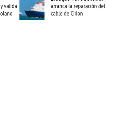
 valida
arranca la reparación del
sab
olano
cable de Cirion
mej
est