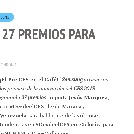
MSUNG
 27 PREMIOS PARA
 LONDOÑO
¡El Pre CES en el Café!
“
Samsung
arrasa con
los premiso de la innovación del
CES 2013
,
ganando
27 premios
” reporta
Jesús Marquez
,
con
#DesdeelCES
, desde
Maracay
,
Venezuela
para hablarnos de las últimas
tendencias en
#DesdeelCES
en eXclusiva para
e 91.9 FM
, y
Con-Cafe.com
.