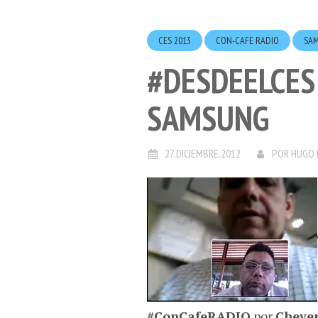
CES 2013
CON-CAFE RADIO
SA
#DESDEELCES
SAMSUNG
27.DICIEMBRE.2012
POR
HUGO
#ConCafeRADIO
por
Chever