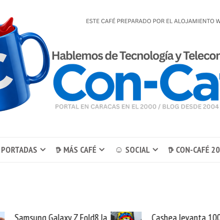
 PORTADAS
𖠚 MÁS CAFÉ
☺ SOCIAL
𖠚 CON-CAFÉ 2
Samsung Galaxy Z Fold8 la
Cashea levanta 100