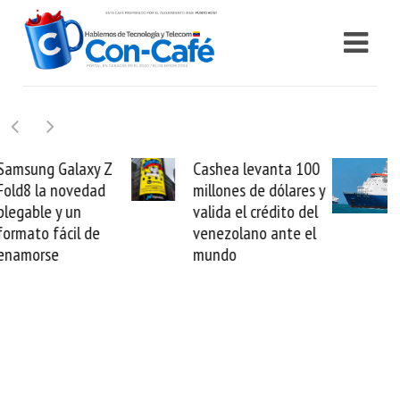
Cashea levanta 100
El buque Wave
millones de dólares y
Sentinel arranca la
valida el crédito del
reparación del
venezolano ante el
cable de Cirion
mundo