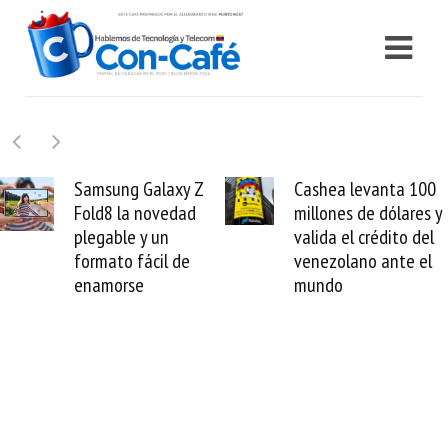
 Z
Cashea levanta 100
El buque Wave
d
millones de dólares y
Sentinel arranc
valida el crédito del
reparación del
venezolano ante el
cable de Cirion
mundo