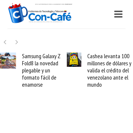
axy Z
Cashea levanta 100
El buque W
edad
millones de dólares y
Sentinel ar
n
valida el crédito del
reparación 
l de
venezolano ante el
cable de Ci
mundo