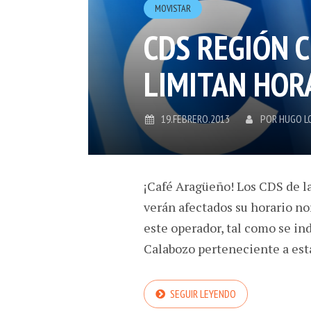
MOVISTAR
CDS REGIÓN 
LIMITAN HOR
19.FEBRERO.2013
POR
HUGO L
¡Café Aragüeño! Los CDS de l
verán afectados su horario no
este operador, tal como se ind
Calabozo perteneciente a esta
SEGUIR LEYENDO