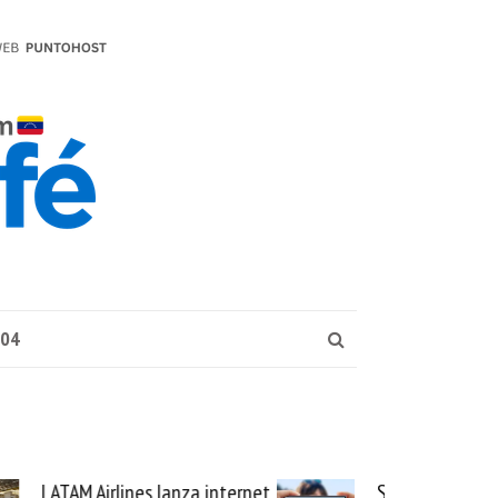
004
internet
Samsung Galaxy Z Fold8 la