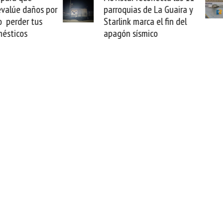
parroquias de La Guaira y
satelital multiórbita
Starlink marca el fin del
transforma tus vuelo
apagón sísmico
oficinas de alta velo