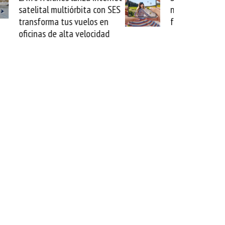
 con SES
novedad plegable y un
s en
formato fácil de enamorse
cidad