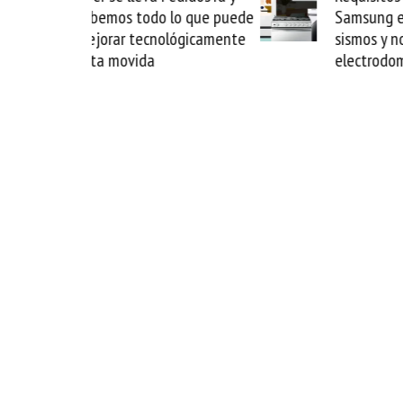
 lo que puede
Samsung evalúe daños por
lógicamente
sismos y no perder tus
electrodomésticos