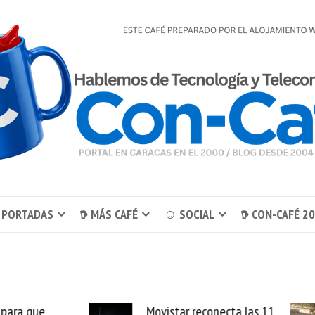
 PORTADAS
𖠚 MÁS CAFÉ
☺ SOCIAL
𖠚 CON-CAFÉ 2
Movistar reconecta las 11
LATAM Airlines lanza 