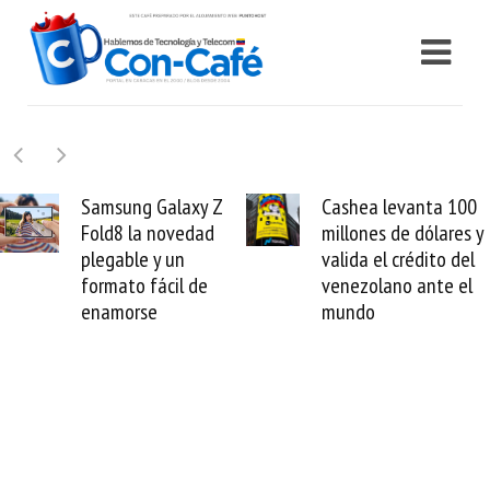
 Z
Cashea levanta 100
El buque Wave
d
millones de dólares y
Sentinel arranc
valida el crédito del
reparación del
venezolano ante el
cable de Cirion
mundo