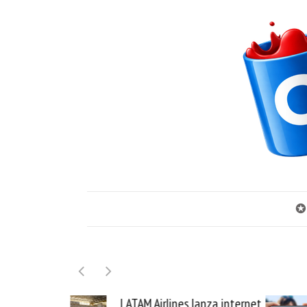
✪
rlines lanza internet
Samsung Galaxy Z Fold8 la