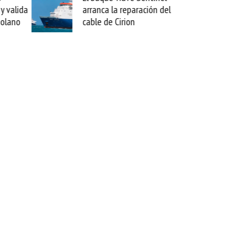
 reparación del
sabemos todo lo que puede
irion
mejorar tecnológicamente
esta movida