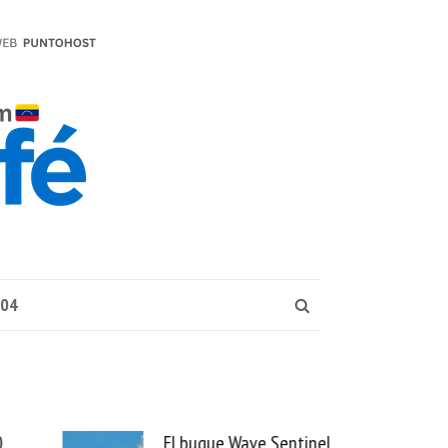
004
Wave Sentinel
Uber se lleva PedidosYa y