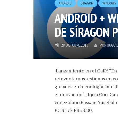
ANDROID
SIRAGON
WINDOWS
ANDROID + W
DE SÍRAGON 
28.OCTUBRE.2015
POR
HUGO 
¡Lanzamiento en el Café! “En
reinventarnos, estamos en co
globales en tecnología, nues
e innovación“, dijo a Con-Caf
venezolano Passam Yusef al r
PC Stick PS-5000.