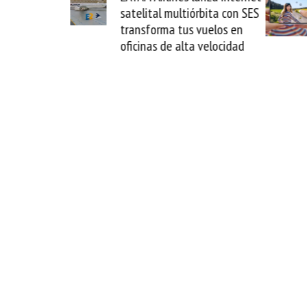
l multiórbita con SES
novedad plegable y un
ma tus vuelos en
formato fácil de enamorse
 de alta velocidad