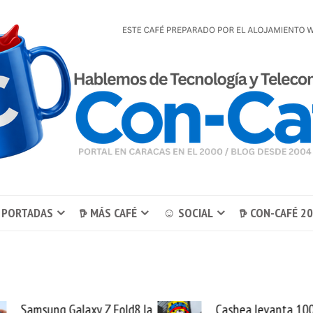
 PORTADAS
𖠚 MÁS CAFÉ
☺ SOCIAL
𖠚 CON-CAFÉ 2
Cashea levanta 100
El buque 