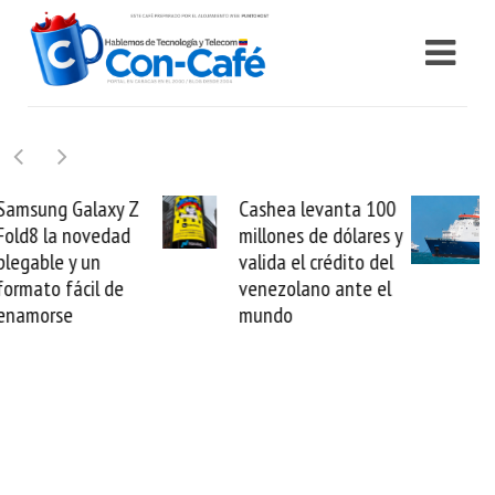
Cashea levanta 100
El buque Wave
millones de dólares y
Sentinel arranca la
valida el crédito del
reparación del
venezolano ante el
cable de Cirion
mundo