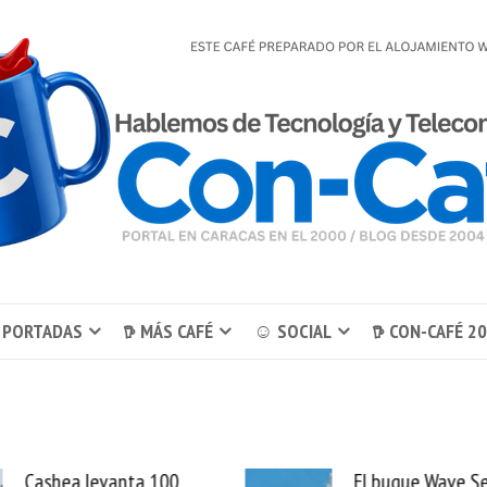
 PORTADAS
𖠚 MÁS CAFÉ
☺ SOCIAL
𖠚 CON-CAFÉ 2
El buque Wave Sentinel
Uber se lleva Pedid