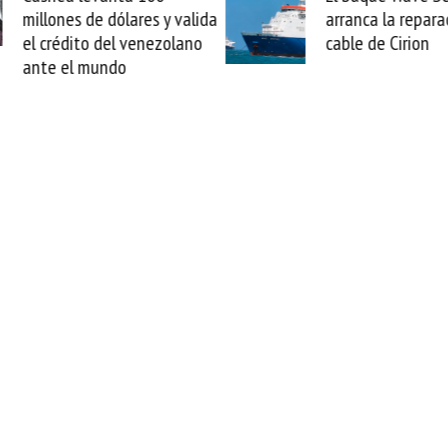
arranca la reparación del
sabemos todo lo q
cable de Cirion
mejorar tecnológic
esta movida